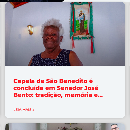
Capela de São Benedito é
concluída em Senador José
Bento: tradição, memória e
política pública caminhando
juntas.
LEIA MAIS »