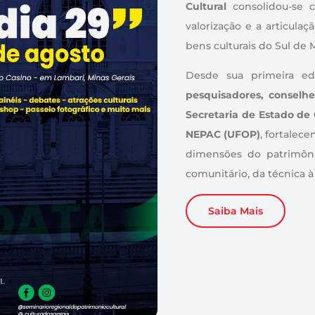
Cultural
consolidou-se 
valorização e a articulaç
bens culturais do Sul de 
Desde sua primeira e
pesquisadores, conselhe
Secretaria de Estado de
NEPAC (UFOP)
, fortalec
dimensões do patrimônio
comunitário, da técnica à
Saiba Mais