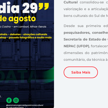
Cultural
consolidou-se 
valorização e a articulaç
bens culturais do Sul de 
Desde sua primeira e
pesquisadores, conselhe
Secretaria de Estado de
NEPAC (UFOP)
, fortalec
dimensões do patrimônio
comunitário, da técnica à
Saiba Mais