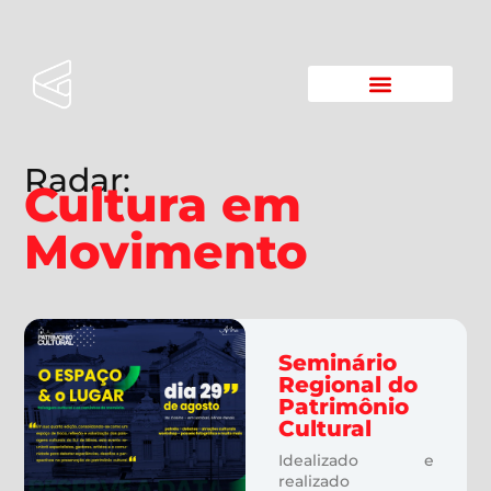
Quem Somos
Radar Cultural
Radar:
Cultura em
Movimento
Seminário
Regional do
Patrimônio
Cultural
Idealizado e
realizado